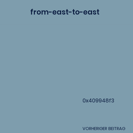
from-east-to-east
Zum
Inhalt
springen
0x409948f3
VORHERIGER BEITRAG