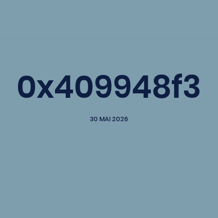
0x409948f3
30 MAI 2026