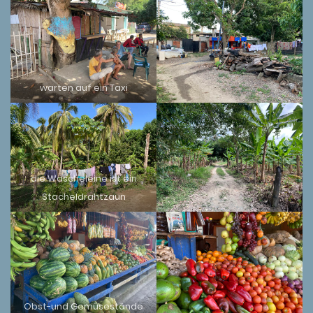
warten auf ein Taxi
die Wäscheleine ist ein
Stacheldrahtzaun
Obst-und Gemüsestände