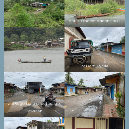
bei Flut macht baden Spaß
im Dorf El Valle
viel Regen und unbefestigte
Straßen