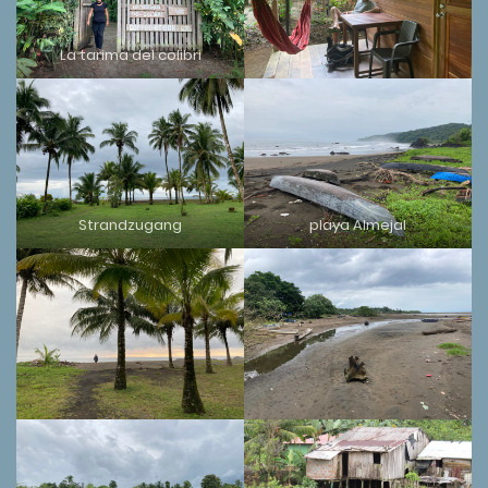
La tarima del colibri
Strandzugang
playa Almejal