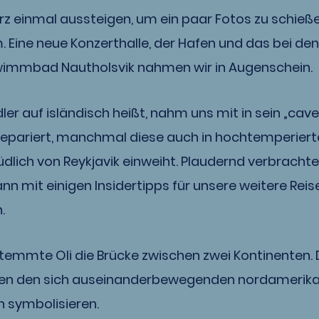
urz einmal aussteigen, um ein paar Fotos zu schie
. Eine neue Konzerthalle, der Hafen und das bei d
wimmbad Nautholsvik nahmen wir in Augenschein.
er auf isländisch heißt, nahm uns mit in sein „cave
 repariert, manchmal diese auch in hochtemperier
lich von Reykjavik einweiht. Plaudernd verbrachte
n mit einigen Insidertipps für unsere weitere Reis
.
temmte Oli die Brücke zwischen zwei Kontinenten. D
en den sich auseinanderbewegenden nordamerika
n symbolisieren.