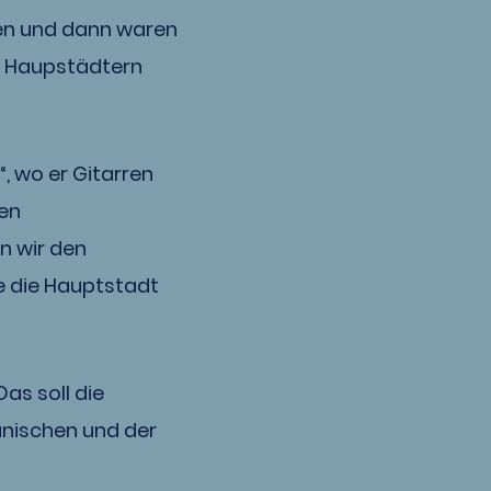
ßen und dann waren
en Haupstädtern
“, wo er Gitarren
ten
n wir den
e die Hauptstadt
as soll die
nischen und der