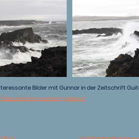
teressante Bilder mit Gunnar in der Zeitschrift Guita
m/features/orn-custom-guitars/
Vulkan
Landmannalaugar – d