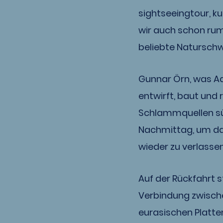
sightseeingtour, k
wir auch schon rum
beliebte Natursch
Gunnar Örn, was Adl
entwirft, baut und
Schlammquellen süd
Nachmittag, um dan
wieder zu verlassen
Auf der Rückfahrt s
Verbindung zwisch
eurasischen Platte