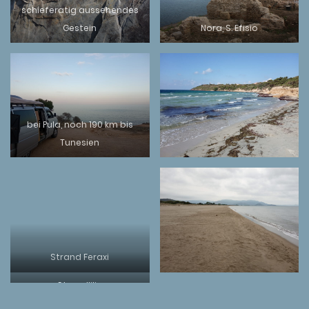
schieferatig aussehendes
Gestein
Nora, S. Efisio
bei Pula, noch 190 km bis
Tunesien
Strand Feraxi
Strandlilie